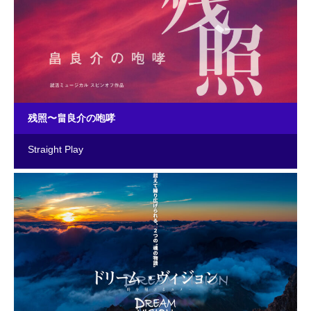
残照〜畠良介の咆哮
Straight Play